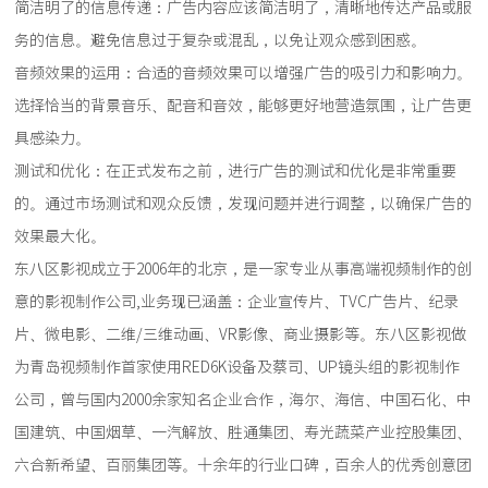
简洁明了的信息传递：广告内容应该简洁明了，清晰地传达产品或服
务的信息。避免信息过于复杂或混乱，以免让观众感到困惑。
音频效果的运用：合适的音频效果可以增强广告的吸引力和影响力。
选择恰当的背景音乐、配音和音效，能够更好地营造氛围，让广告更
具感染力。
测试和优化：在正式发布之前，进行广告的测试和优化是非常重要
的。通过市场测试和观众反馈，发现问题并进行调整，以确保广告的
效果最大化。
东八区影视成立于2006年的北京，是一家专业从事高端视频制作的创
意的影视制作公司,业务现已涵盖：企业宣传片、TVC广告片、纪录
片、微电影、二维/三维动画、VR影像、商业摄影等。东八区影视做
为青岛视频制作首家使用RED6K设备及蔡司、UP镜头组的影视制作
公司，曾与国内2000余家知名企业合作，海尔、海信、中国石化、中
国建筑、中国烟草、一汽解放、胜通集团、寿光蔬菜产业控股集团、
六合新希望、百丽集团等。十余年的行业口碑，百余人的优秀创意团