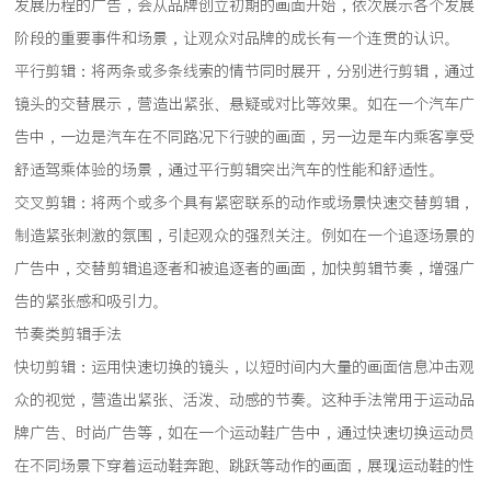
发展历程的广告，会从品牌创立初期的画面开始，依次展示各个发展
阶段的重要事件和场景，让观众对品牌的成长有一个连贯的认识。
平行剪辑：将两条或多条线索的情节同时展开，分别进行剪辑，通过
镜头的交替展示，营造出紧张、悬疑或对比等效果。如在一个汽车广
告中，一边是汽车在不同路况下行驶的画面，另一边是车内乘客享受
舒适驾乘体验的场景，通过平行剪辑突出汽车的性能和舒适性。
交叉剪辑：将两个或多个具有紧密联系的动作或场景快速交替剪辑，
制造紧张刺激的氛围，引起观众的强烈关注。例如在一个追逐场景的
广告中，交替剪辑追逐者和被追逐者的画面，加快剪辑节奏，增强广
告的紧张感和吸引力。
节奏类剪辑手法
快切剪辑：运用快速切换的镜头，以短时间内大量的画面信息冲击观
众的视觉，营造出紧张、活泼、动感的节奏。这种手法常用于运动品
牌广告、时尚广告等，如在一个运动鞋广告中，通过快速切换运动员
在不同场景下穿着运动鞋奔跑、跳跃等动作的画面，展现运动鞋的性