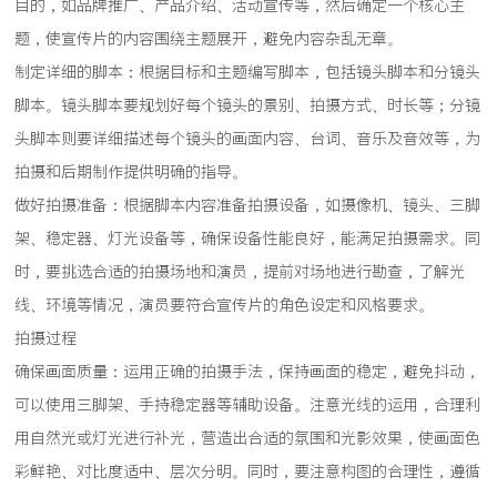
目的，如品牌推广、产品介绍、活动宣传等，然后确定一个核心主
题，使宣传片的内容围绕主题展开，避免内容杂乱无章。
制定详细的脚本：根据目标和主题编写脚本，包括镜头脚本和分镜头
脚本。镜头脚本要规划好每个镜头的景别、拍摄方式、时长等；分镜
头脚本则要详细描述每个镜头的画面内容、台词、音乐及音效等，为
拍摄和后期制作提供明确的指导。
做好拍摄准备：根据脚本内容准备拍摄设备，如摄像机、镜头、三脚
架、稳定器、灯光设备等，确保设备性能良好，能满足拍摄需求。同
时，要挑选合适的拍摄场地和演员，提前对场地进行勘查，了解光
线、环境等情况，演员要符合宣传片的角色设定和风格要求。
拍摄过程
确保画面质量：运用正确的拍摄手法，保持画面的稳定，避免抖动，
可以使用三脚架、手持稳定器等辅助设备。注意光线的运用，合理利
用自然光或灯光进行补光，营造出合适的氛围和光影效果，使画面色
彩鲜艳、对比度适中、层次分明。同时，要注意构图的合理性，遵循