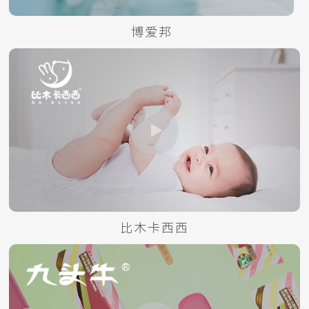
博爱邦
比木卡西西